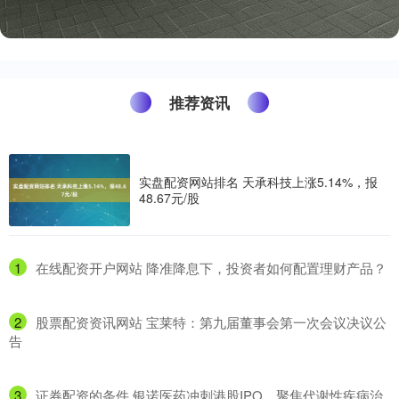
推荐资讯
实盘配资网站排名 天承科技上涨5.14%，报
48.67元/股
1
​在线配资开户网站 降准降息下，投资者如何配置理财产品？
2
​股票配资资讯网站 宝莱特：第九届董事会第一次会议决议公
告
3
​证券配资的条件 银诺医药冲刺港股IPO，聚焦代谢性疾病治