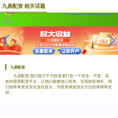
九鼎配资 相关话题
九鼎配资
九鼎配资,我们致力于为投资者打造一个安全、可靠、高
效的股票配资平台，让他们能够放心投资、实现财富增长。我
们始终将资金安全放在首位，为投资者提供全方位的保障和支
持。