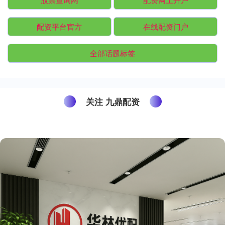
配资平台官方
在线配资门户
全部话题标签
关注 九鼎配资