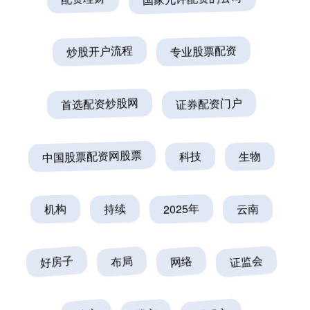
炒股开户流程
专业股票配资
首选配资炒股网
证券配资门户
中国股票配资网股票
科技
生物
机构
持续
2025年
云南
好房子
布局
网络
证监会