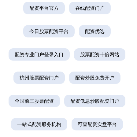
配资平台官方
在线配资门户
今日股票配资平台
配资优选
配资专业门户登录入口
股票配资十倍网站
杭州股票配资门户
配资炒股免费开户
全国前三股票配资
配资低息炒股配资门户
一站式配资服务机构
可查配资实盘平台