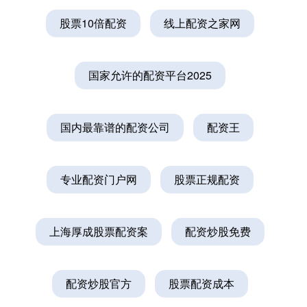
股票10倍配资
线上配资之家网
国家允许的配资平台2025
国内最靠谱的配资公司
配资王
专业配资门户网
股票正规配资
上海厚成股票配资案
配资炒股免费
配资炒股官方
股票配资成本