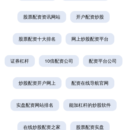
股票配资资讯网站
开户配资炒股
股票配资十大排名
网上炒股配资平台
证券杠杆
10倍配资公司
配资平台公司
炒股配资开户网上
配资在线导航官网
实盘配资网站排名
能加杠杆的炒股软件
在线炒股配资之家
股票配资实盘