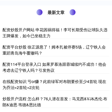
最新文章
配资炒股开户网站 申花因祸得福！李可长期受伤让球队久违
王牌爆发，如今已坐稳主力
配资平台炒股 徐正源悬了！姆本扎被停赛5场，辽宁铁人会
重蹈青岛海牛覆辙吗？
配资114平台登录入口 如果罗慕洛跟蓉城续约不成功！他会
考虑去辽宁铁人吗？引发热议
在线配资知识 亏or赚？此前绿军对布朗要价至少4首轮 现在
为乔治+2首轮+2次轮
炒股开户流程 怎么样？76人潜在首发：马克西&VJ&杰伦·布
朗&迪恩·韦德&恩比德